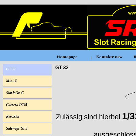
GT 32
GT 32
Mini-Z
Slot.it Gr. C
Carrera DTM
1/3
Zulässig sind hierbei
RevoSlot
Sideways Gr.5
ausgeschlos