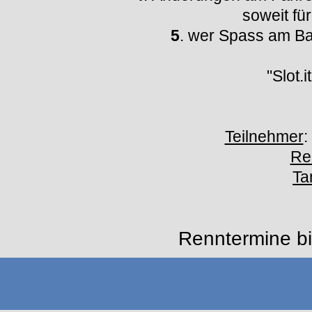
soweit fü
5
. wer Spass am Bas
"Slot
Teilnehmer
:
Re
Ta
Renntermine b